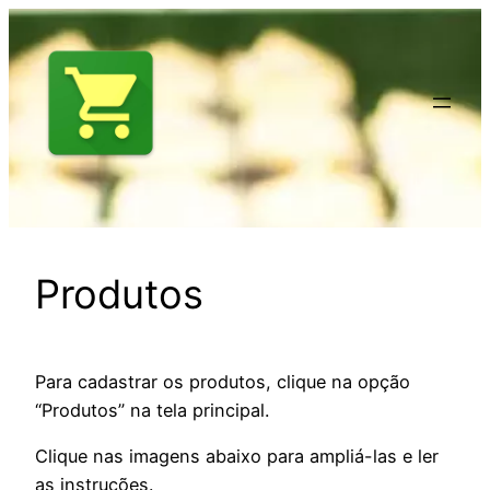
Pular
para
o
conteúdo
Produtos
Para cadastrar os produtos, clique na opção
“Produtos” na tela principal.
Clique nas imagens abaixo para ampliá-las e ler
as instruções.